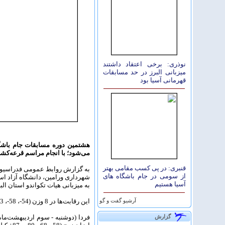
نوذری: برخی اعتقاد داشتند
میزبانی البرز در حد مسابقات
قهرمانی آسیا بود
هشتمین دوره مسابقات جام باشگاه‌
می‌شود؛ با انجام مراسم قرعه‌کشی 
قنبری: در پی کسب مقامی بهتر
به گزارش روابط عمومی فدراسیون ت
از سومی در جام باشگاه های
شهرداری ورامین، دانشگاه آزاد اسل
آسیا هستیم
به میزبانی هیات تکواندو استان ال
این رقابت‌ها در 8 وزن (54-، 58-، 63-، 68-، 74-، 80-، 87- و 87+ کیلوگرم) پیگیری خواهد شد.
آرشيو گفت و گو
گزارش