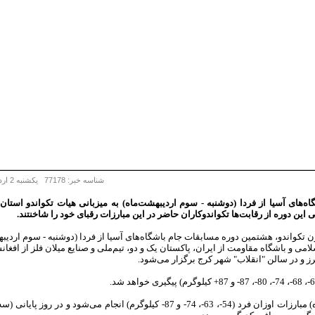
شناسه خبر: 77178 يكشنبه 2 ارديبهشت 1397 - 19:38
های آسیا از فردا (دوشنبه - سوم اردیبهشت‌ماه) به میزبانی هیات تکواندو استان 
این دوره از رقابت‌ها تکواندوکاران حاضر در این مبارزات رقبای خود را شاخنتند.
کواندو، هشتمین دوره مسابقات جام باشگاه‌های آسیا از فردا (دوشنبه - سوم اردیبهش
امی و باشگاه مقاومت از ایران، پاکستان یک و دو، تیم‌ملی و صنایع میلان فلز از افغان
برز و در سالن "انقلاب" شهر کرج برگزار می‌شود.
فردا (دوشنبه - سوم اردیبهشت‌ماه) مبارزات اوزان فرد (54-، 63-، 74- و 87- کیلوگ