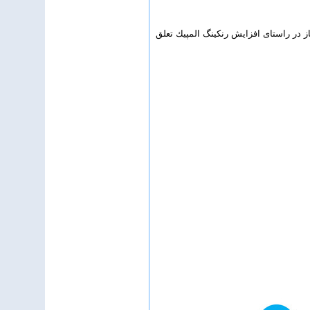
قات جام باشگاه‌هاي آسيا G1 است و به دارندگان مدال طلا، نقره و برنز به ترتيب 10، 6 و 3.6 امتياز در راستای افزایش رنكينگ المپيك تعلق