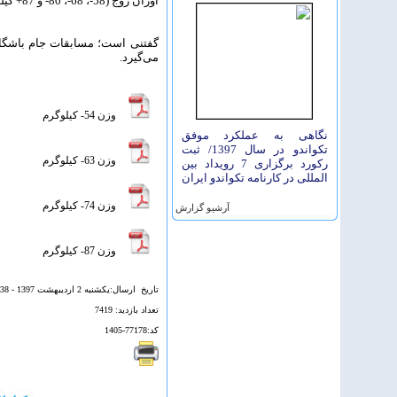
اوزان زوج (58-، 68-، 80- و 87+ کیلوگرم به مصاف یکدیگر می‌روند.
می‌گیرد.
وزن 54- کیلوگرم
نگاهی به عملکرد موفق
تکواندو در سال 1397/ ثبت
وزن 63- کیلوگرم
رکورد برگزاری 7 رویداد بین
المللی در کارنامه تکواندو ایران
وزن 74- کیلوگرم
آرشيو گزارش
وزن 87- کیلوگرم
تاريخ ارسال:يكشنبه 2 ارديبهشت 1397 - 19:38
تعداد بازديد: 7419
کد:77178-1405