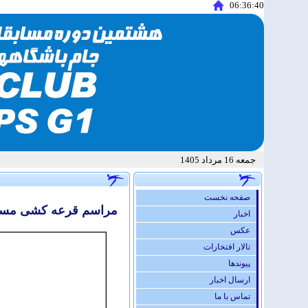
06:36:40
جمعه 16 مرداد 1405
صفحه نخست
مراسم قرعه کشی مسابق
اخبار
عكس
تالار افتخارات
پيوندها
ارسال اخبار
تماس با ما